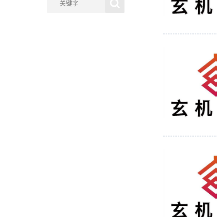
斗罗大陆
明月如梦
吞噬星空
天宝伏妖录