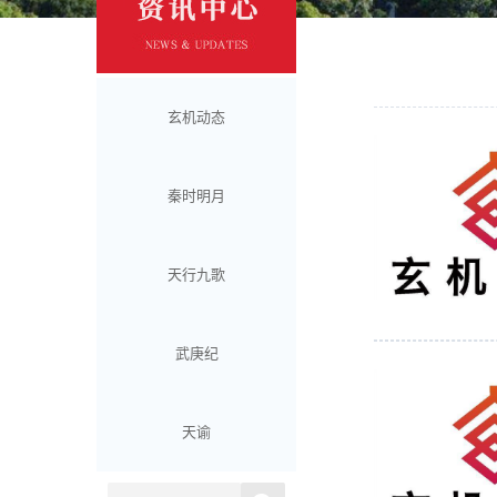
玄机动态
秦时明月
天行九歌
武庚纪
天谕